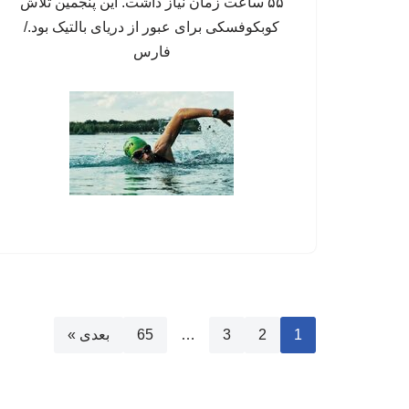
۵۵ ساعت زمان نیاز داشت. این پنجمین تلاش
کوبکوفسکی برای عبور از دریای بالتیک بود./
فارس
1
2
3
…
65
بعدی »