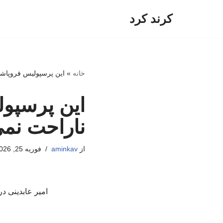
کرند کرد
پرش
به
محتوا
خانه
»
این پرسپولیس فروپاشید
این پرسپول
ناراحت نمی
از
aminkav
فوریه 25, 2026
امیر عابدینی د