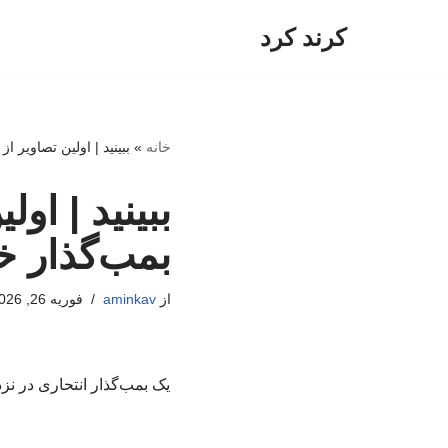
کرند کرد
پرش
به
محتوا
خانه
»
ببینید | اولین تصاویر 
ببینید | او
بمب‌گذار خ
از
aminkav
فوریه 26, 2026
یک بمب‌گذار انتحاری در ن