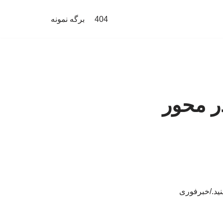
404
برگه نمونه
در محور
نید./خبرفوری