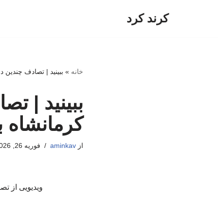
کرند کرد
پرش
به
محتوا
خانه
»
ببینید |‌ تصادف چندین 
ببینید |‌ 
کرمانشاه ب
از
aminkav
فوریه 26, 2026
ویدیویی از تص