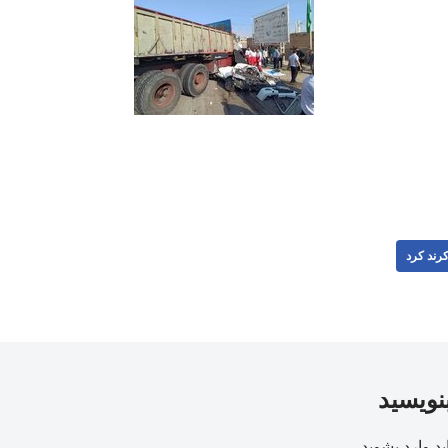
رند کرد
بنویسید
ید
وارد بشوید
.