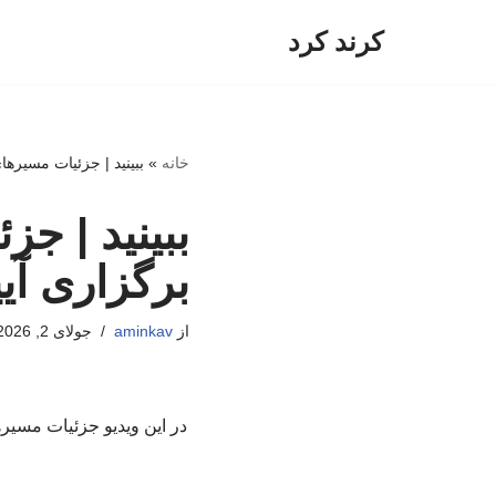
کرند کرد
پرش
به
محتوا
خانه
»
ببینید | جزئیات مسیرها
ببینید | ج
برگزاری آی
از
aminkav
جولای 2, 2026
در این ویدیو جزئیات مسیره