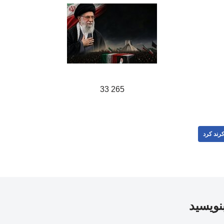
265 33
رند کرد
بنویسید