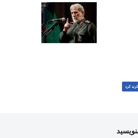
رند کرد
بنویسید