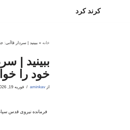
کرند کرد
پرش
به
محتوا
خانه
»
ببینید | سردار قاآنی: ج
ببینید | سر
خود را خواه
از
aminkav
فوریه 19, 2026
فرمانده نیروی قدس سپاه گ