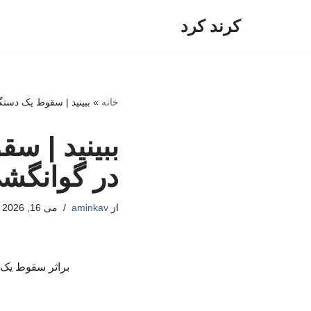
کرند کرد
پرش
به
محتوا
خانه
»
ببینید | سقوط یک دست
ببینید | س
در گوانگش
از
aminkav
می 16, 2026
براثر سقوط یک دستگاه 