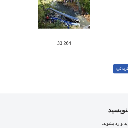
264 33
رند کرد
بنویسید
ید
وارد بشوید
.