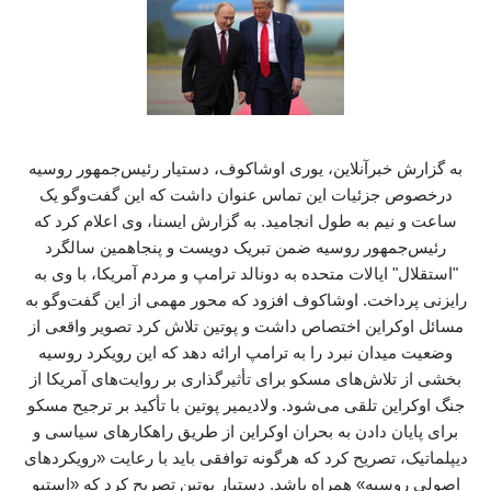
به گزارش خبرآنلاین، یوری اوشاکوف، دستیار رئیس‌جمهور روسیه
درخصوص جزئیات این تماس عنوان داشت که این گفت‌وگو یک
ساعت و نیم به طول انجامید. به گزارش ایسنا، وی اعلام کرد که
رئیس‌جمهور روسیه ضمن تبریک دویست و پنجاهمین سالگرد
"استقلال" ایالات متحده به دونالد ترامپ و مردم آمریکا، با وی به
رایزنی پرداخت. اوشاکوف افزود که محور مهمی از این گفت‌وگو به
مسائل اوکراین اختصاص داشت و پوتین تلاش کرد تصویر واقعی از
وضعیت میدان نبرد را به ترامپ ارائه دهد که این رویکرد روسیه
بخشی از تلاش‌های مسکو برای تأثیرگذاری بر روایت‌های آمریکا از
جنگ اوکراین تلقی می‌شود. ولادیمیر پوتین با تأکید بر ترجیح مسکو
برای پایان دادن به بحران اوکراین از طریق راهکارهای سیاسی و
دیپلماتیک، تصریح کرد که هرگونه توافقی باید با رعایت «رویکردهای
اصولی روسیه» همراه باشد. دستیار پوتین تصریح کرد که «استیو