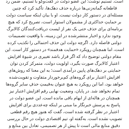
است. تسنیم نوشت: این عضو دولت در گفت‌وگو با تسنیم، ضمن رد
قاطعانه گمانه‌زنی‌ها درباره حذف دهک‌ها، تأکید کرد که چنین
مسئله‌ای در دستور کار دولت نیست. او با بیان اینکه سیاست دولت
بر حمایتِ حداکثری از مشمولان استوار است، تصریح کرد که هیچ
برنامه‌ای برای حذف حتی یک نفر از لیست دریافت‌کنندگان کالابرگ
وجود ندارد و اخبار منتشرشده در این زمینه، با واقعیت تصمیمات
دولتی فاصله دارد. اگرچه دولت این حذف احتمالی را تکذیب کرده
است، اما همچنان رویکرد «حمایت هدفمند» در دستور کار است. این
مقام دولتی توضیح داد که اگر قرار باشد تغییری در شیوهٔ افزایش
اعتبار کالابرگ صورت بگیرد، اولویت دولت، متمرکز کردن توان
حمایتی بر دهک‌های پایین درآمدی است؛ به این معنا که روش‌های
افزایش اعتبار برای گروه‌های کم‌برخوردار متفاوت و تقویت‌شده
خواهد بود، اما این رویکرد به هیچ عنوان به‌قیمتِ حذفِ سایر گروه‌ها
تمام نخواهد شد. در پایان، وضعیت نهایی رقم افزایش اعتبار نیز
همچنان در هاله‌ای از ابهام باقی مانده است. این عضو دولت در
پاسخ به پرسش خبرنگار ما مبنی بر اینکه چه‌عددی برای افزایش
اعتبار در نظر گرفته شده است، گفت که هنوز هیچ رقم قطعی
تصویب نشده است. به‌گفته او، تیم اقتصادی دولت در حال بررسی
دقیق منابع مالی است تا پیش از هر تصمیمی، تعادل بین منابع و