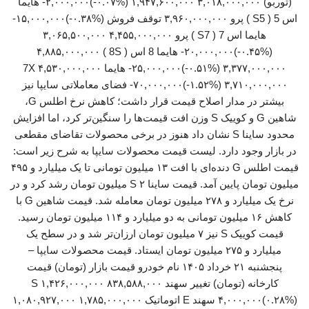
(توربو) ۳,۰۱۸,۰۰۰,۰۰۰ ۱,۹۴۷,۶۰۰,۰۰۰ (‎-۰.۰۷%‏)‎-۲,۰۰۰,۰۰۰‏ هایما
هایما اس 7 ( S7 ) پرو ۴,۴۵۵,۰۰۰,۰۰۰ ۳,۰۶۵,۵۰۰,۰۰۰
(‎-۰.۴۵%‏)‎-۲۰,۰۰۰,۰۰۰‏ هایما 8 اس ( 8S ) ۴,۸۸۵,۰۰۰,۰۰۰
۳,۳۷۷,۰۰۰,۰۰۰ (‎-۰.۵۱%‏)‎-۲۵,۰۰۰,۰۰۰‏ هایما 7X ۴,۵۳۰,۰۰۰,۰۰۰
۳,۷۱۰,۰۰۰,۰۰۰ (‎-۱.۵۲%‏)‎-۷۰,۰۰۰,۰۰۰‏ فضای معاملاتی سایپا نیز
بیشتر در مدار اصلاح قیمت قرار داشت؛ کاهش نرخ اطلس G،
شاهین G و کوییک S وزن افت قیمت‌ها را سنگین‌تر کرد، اما افزایش
محدود ساینا S نشان داد هنوز در برخی محصولات تقاضای مقطعی
در بازار وجود دارد. لیست قیمت محصولات سایپا به شرح زیر است:
قیمت اطلس G دنده‌ای با افت ۱۳ میلیون تومانی تا یک میلیارد و ۴۹۵
میلیون تومان پایین آمد. قیمت ساینا S ۲ میلیون تومان رشد کرد و در
نرخ یک میلیارد و ۲۷۸ میلیون تومان معامله شد. قیمت شاهین G با
کاهش ۱۶ میلیون تومانی به دو میلیارد و ۱۱۴ میلیون تومان رسید.
قیمت کوییک S نیز ۷ میلیون تومان ارزان‌تر شد و در سطح یک
میلیارد و ۲۷۵ میلیون تومان ایستاد. قیمت محصولات سایپا –
پنجشنبه ۲۱ خرداد ۱۴۰۵ نام خودرو قیمت بازار (تومان) قیمت
کارخانه (تومان) تغییر سهند S ۱,۴۲۶,۰۰۰,۰۰۰ ۸۳۸,۵۸۸,۰۰۰
(‎۰.۲۸%‏)‎۴,۰۰۰,۰۰۰‏ سهند E اتوماتیک ۱,۷۸۵,۰۰۰,۰۰۰ ۱,۰۸۰,۹۲۷,۰۰۰