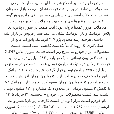
خودروها وارد مسیر اصلاح شوند. با این حال، مقاومت برخی
محصولات پرتقاضا در برابر افت قیمت نشان می‌دهد بازار همچنان
نسبت به تحولات اقتصادی و سیاسی حساس باقی مانده و هرگونه
تغییر در این متغیرها می‌تواند جهت معاملات را تغییر دهد. روند
معاملات امروز عمدتاً نزولی بود؛ افت قیمت در سورن پلاس، دنا
پلاس اتوماتیک و تارا اتوماتیک نشان می‌دهد فشار فروش بر بازار غلبه
داشته، هرچند رشد محدود پژو ۲۰۷ اتوماتیک پانوراما مانع از
شکل‌گیری یک روند کاملاً یکدست کاهشی شد. لیست قیمت
محصولات ایران‌خودرو به شرح زیر است: قیمت سورن پلاس XU۷P
با افت ۲ میلیون تومانی به یک میلیارد و ۶۸۳ میلیون تومان رسید.
قیمت دنا پلاس اتوماتیک ۵ میلیون تومان عقب نشست و در سطح دو
میلیارد و ۷۷۵ میلیون تومان قرار گرفت. قیمت پژو ۲۰۷ اتوماتیک
پانوراما برخلاف جریان غالب بازار، ۵ میلیون تومان افزایش یافت و
به دو میلیارد و ۸۰۵ میلیون تومان صعود کرد. قیمت تارا اتوماتیک V۴
با کاهش ۲ میلیون تومانی در محدوده یک میلیارد و ۶۲۰ میلیون تومان
تثبیت شد. قیمت محصولات ایران‌خودرو – پنجشنبه ۲۱ خرداد ۱۴۰۵
نام خودرو قیمت بازار (تومان) قیمت کارخانه (تومان) تغییر وانت
آریسان ۱,۵۸۵,۰۰۰,۰۰۰ ۱,۳۰۰,۰۰۰,۰۰۰ (‎-۰.۳۱%‏)‎-۵,۰۰۰,۰۰۰‏ سورن
پلاس (TU5P) به زودی ۱,۳۷۰,۰۰۰,۰۰۰ (۰.۰۰%)۰ سورن پلاس