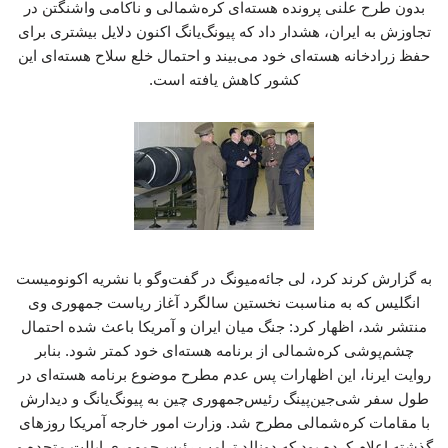
بدون طرح علنی پرونده هسته‌ای کره‌شمالی و ناکامی واشنگتن در
تجاوزش به ایران، هشدار داد که پیونگ‌یانگ اکنون دلایل بیشتری برای
حفظ زرادخانه هسته‌ای خود می‌بیند و احتمال خلع سلاح هسته‌ای این
کشور کاهش یافته است.
به گزارش کرند کرد، لی جائه‌میونگ در گفت‌وگو با نشریه اکونومیست
انگلیس که به مناسبت نخستین سالگرد آغاز ریاست جمهوری وی
منتشر شد، اظهار کرد: جنگ میان ایران و آمریکا باعث شده احتمال
چشم‌پوشی کره‌شمالی از برنامه هسته‌ای خود کمتر شود. بنابر
روایت ایرنا، این اظهارات پس عدم مطرح موضوع برنامه هسته‌ای در
طول سفر شی‌جین‌پینگ رئیس‌جمهوری چین به پیونگ‌یانگ و دیدارش
با مقامات کره‌شمالی مطرح شد. وزارت امور خارجه آمریکا روزهای
گذشته اعلام کرده بود که دونالد ترامپ رئیس‌جمهوری ایالت متحده و