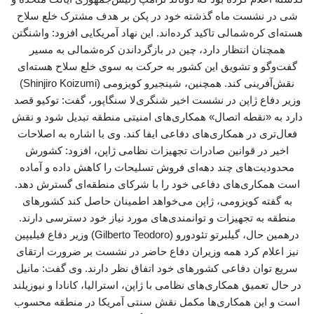
شی در نشست ماه گذشته خود در پکن بر هدف مشترک خلع سلاح
هسته‌ای کره‌شمالی تاکید کرده‌اند. این نهاد آمریکایی افزود: واشنگتن
همچنان انتظار دارد، چین در بازگرداندن کره‌شمالی به مسیر
گفت‌وگو و تشویق این کشور به حرکت به سوی خلع سلاح هسته‌ای
نقش‌آفرینی کند. همچنین، شینجیرو کویزومی (Shinjiro Koizumi)
وزیر دفاع ژاپن در نشست اخیر شنگری‌لا سنگاپور، گفت: توکیو قصد
دارد به «نقطه اتصال» همکاری‌های امنیتی منطقه تبدیل شود و نقش
فعال‌تری در همکاری‌های دفاعی ایفا کند. وی با اشاره به اصلاحات
اخیر در قوانین صادرات تجهیزات نظامی ژاپن، افزود: کشورش
محدودیت‌های چند دهه‌ای فروش تسلیحات را کاهش داده و آماده
است همکاری‌های دفاعی خود را با شرکای منطقه‌ای گسترش دهد.
به گفته کویزومی، ژاپن می‌خواهد اطمینان حاصل کند کشورهای
منطقه به تجهیزات و توانمندی‌های مورد نیاز خود دسترسی دارند.
درهمین حال، گیلبرتو تئودورو (Gilberto Teodoro) وزیر دفاع فیلیپین
نیز اعلام کرد همه وزیران دفاع حاضر در نشست بر ضرورت ارتقای
سریع توان دفاعی کشورهای خود اتفاق نظر دارند. وی گفت: مانیل
در حال تعمیق همکاری‌های نظامی با ژاپن، استرالیا، کانادا و نیوزیلند
است و این همکاری‌ها مکمل نقش سنتی آمریکا در منطقه محسوب