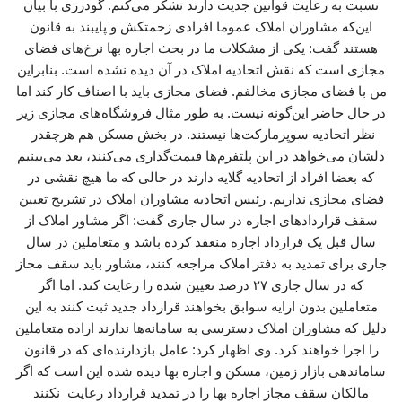
نسبت به رعایت قوانین جدیت دارند تشکر می‌کنم. گودرزی با بیان
این‌که مشاوران املاک عموما افرادی زحمتکش و پایبند به قانون
هستند گفت: یکی از مشکلات ما در بحث اجاره بها نرخ‌های فضای
مجازی است که نقش اتحادیه املاک در آن دیده نشده است. بنابراین
من با فضای مجازی مخالفم. فضای مجازی باید با اصناف کار کند اما
در حال حاضر این‌گونه نیست. به طور مثال فروشگاه‌های مجازی زیر
نظر اتحادیه سوپرمارکت‌ها نیستند. در بخش مسکن هم هرچقدر
دلشان می‌خواهد در این پلتفرم‌ها قیمت‌گذاری می‌کنند، بعد می‌بینیم
که بعضا افراد از اتحادیه گلایه دارند در حالی که ما هیچ نقشی در
فضای مجازی نداریم. رئیس اتحادیه مشاوران املاک در تشریح تعیین
سقف قراردادهای اجاره در سال جاری گفت: اگر مشاور املاک از
سال قبل یک قرارداد اجاره منعقد کرده باشد و متعاملین در سال
جاری برای تمدید به دفتر املاک مراجعه کنند، مشاور باید سقف مجاز
که در سال جاری ۲۷ درصد تعیین شده را رعایت کند. اما اگر
متعاملین بدون ارایه سوابق بخواهند قرارداد جدید ثبت کنند به این
دلیل که مشاوران املاک دسترسی به سامانه‌ها ندارند اراده متعاملین
را اجرا خواهند کرد. وی اظهار کرد: عامل بازدارنده‌ای که در قانون
ساماندهی بازار زمین، مسکن و اجاره بها دیده شده این است که اگر
مالکان سقف مجاز اجاره بها را در تمدید قرارداد رعایت نکنند