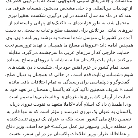
مناقشات و چالش‌های امنیتی چندوجهی است که با ترکیبی خطرناک
از تهدیدات بین‌المللی و داخلی مشخص می‌شود. همسایه شرقی ما،
هند که در ماه مه سال گذشته در این درگیری شکست تحقیرآمیزی
متحمل شد، به طور فزاینده‌ای به تاکتیک‌های پنهانی و استفاده از
نیروهای نیابتی در تلاش برای تضعیف صلح و ثبات به سختی به دست
آمده در کشورمان متوسل شده است.» به نوشته روزنامه داون، وی
همچنین ادامه داد: «نیروهای مسلح ما همچنان با تهدید تروریسم تحت
حمایت خارجی که از مرزهای غربی ما سرچشمه می‌گیرد، مقابله
می‌کنند. تمام ملت پاکستان شانه به شانه با نیروهای مسلح ایستاده
است. تمام کشور در عزم آهنین خود برای شکست دادن نقشه‌های
شوم دشمنانمان ثابت قدم است، در حالی که همچنان به دنبال صلح،
گفت‌وگو و دیپلماسی برای رسیدگی به تمام اختلافات باقی مانده
است.» شریف همچنین تاکید کرد که پاکستان همچنان در تعهد خود به
حمایت از آرمان کشمیری‌ها، غزه‌ای‌ها و فلسطینی‌ها مصمم است.
وی اطمینان داد که اسلام آباد «کاملا متعهد به تقویت نیروی دریایی
پاکستان به عنوان یک نیروی قدرتمند و مؤثر است که نه تنها قادر به
تضمین دفاع ملی کشور است، بلکه به عنوان یک نیروی تثبیت‌کننده
در منطقه دریایی وسیع‌تر نیز عمل می‌کند.» خواجه آصف، وزیر دفاع
و عطاءالله طرار، وزیر اطلاعات پاکستان نیز در این سفر، نخست