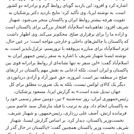
اشاره کرد و افزود: این بازدید گویای روابط گرم و برادرانه دو کشور
است. به نوشته ایرنا، وی تأکید کرد: نتایج بازدید دکتر پزشکیان به
تقویت هرچه بیشتر روابط ایران و پاکستان منجر می‌شود. شهباز
شریف افزود: تفاهم‌نامه اسلام‌آباد افتخار بزرگی برای پاکستان است
و اراده ما را برای برقراری صلح، محکم‌تر می‌کند. وی اظهار داشت
که پاکستان با چالش‌های داخلی و خارجی مواجه است؛ در عین حال،
عزم اسلام‌آباد برای مبارزه بی‌وقفه با تروریسم، تزلزل‌ناپذیر است. به
نوشته ایسنا شهباز شریف با اشاره به سفر رئیس جمهور ایران به
اسلام‌آباد گفت: «این سفر نه تنها نشانه‌ای از روابط برادرانه قوی بین
پاکستان و ایران است، بلکه اذعانی به نقش مهم پاکستان در ارتقای
صلح در منطقه نیز است. امروزه، حق عبور آزاد و آزادی دریانوردی
دیگر یک کالای لوکس نیست، بلکه به یک ضرورت مطلق برای کل
جهان تبدیل شده است.» به گزارش ایرنا، مسعود پزشکیان،
رئیس‌جمهوری ایران، روز سه‌شنبه ۲ تیر، دومین سفر رسمی خود را
به پاکستان انجام داد. وی به ترتیب با فیلد مارشال سید عاصم منیر،
فرمانده ارتش، آصف علی زرداری، رئیس‌جمهور، و شهباز شریف،
نخست‌وزیر پاکستان، دیدار کرد. بر اساس گزارش ایسنا، شهباز
شریف نخست وزیر پاکستان همچنین گفت: «پاکستان در حال گذر از