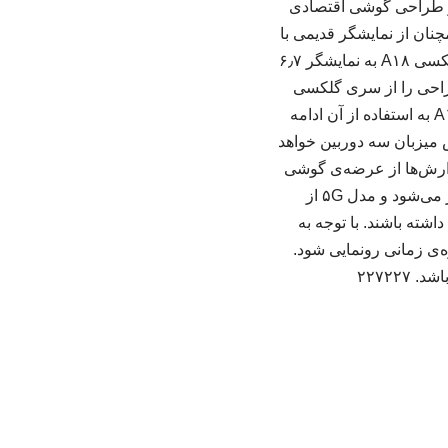
یت، رندرهای منتسب‌به گلکسی A۱۸ منتشر شده و طراحی گوشی اقتصادی
ان از نمایشگر قدیمی با
ناچ U-شکل در این سری استفاده خواهد کرد. بر اساس رندرهای منتشرشده از سوی آن‌لیکس، گلکسی A۱۸ به نمایشگر ۶٫۷
نگ امسال این طراحی را از سری گلکسی
A۲x و از مدل گلکسی A۲۷ کنار گذاشت؛ اما ظاهراً همچنان در سری گلکسی A۰x و گلکسی A۱x به استفاده از آن ادامه
اهد داشت و پنل پشتی‌اش میزبان سه دوربین خواهد
‌شود. گزارش‌ها از عرضه‌ی گوشی
سامسونگ در دو نسخه‌ی ۴G و ۵G خبر می‌دهند. نسخه‌ی ۴G احتمالاً به تراشه‌ی مدیاتک مجهز می‌شود و مدل ۵G از
‌رود هر دو مدل باتری ۵۰۰۰ میلی‌آمپرساعتی داشته باشند. با توجه به
شد، احتمال دارد گلکسی A۱۸ نیز در همین بازه‌ی زمانی رونمایی شود.
۲۲۷۲۲