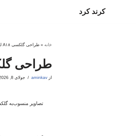
کرند کرد
پرش
به
محتوا
خانه
»
طراحی گلکسی A۱۸ لو رفت
طراحی گلکسی ۱۸
از
aminkav
جولای 8, 2026
تصاویر منسوب‌به گلکسی A۱۸ نشان می‌دهند که گوشی جدید سامسونگ تفاوت ظاهری چندانی با 