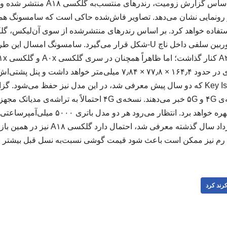
به گزارش کرند کرد و براساس گزارش زوم
رونمایی نشان می‌دهد. تصاویر فاش‌شده حاکی است که سامسونگ همچن
اینچی مجهز می‌شود و دوربین سلفی داخل ناچ U-‌شکل قرار می‌گیرد. سامسو
می‌دهد. گلکسی A۱۸ ابعادی در حدود ۱۶۴٫۴ × ۷۷٫۸ × ۷٫۸۴ میلی‌متر خو
بود. همچنین طراحی Key Island که دو سال پیش معرفی شد، در این مدل نیز حفظ می
پردازنده‌ی اسنپدراگون بهره خواهد برد. انتظار می
اینکه گلکسی A۱۷ در مرداد سال گذشته معرفی 
م نیز ممکن است باعث شود قیمت گوشی نسبت‌به نسل قبل بیشتر باشد. ۷
رند کرد