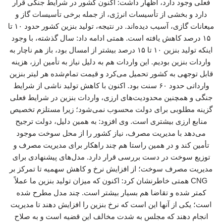
فعلی وجود دارد، اظهار داشت: اکنون کشور در شرایط جنگی قرار
دارد و بخشی از تأسیسات انرژی، از جمله برخی تأسیسات گاز و
میعانات گازی، آسیب دیده‌اند. در نتیجه، تولید بنزین کشور حدود ۱۰ تا
۱۵ درصد کاهش یافته است. همتی ادامه داد: سال گذشته، با وجود
اینکه تولید بنزین ۱۰ تا ۱۵ درصد بیشتر از امسال بود، باز هم ناچار به
واردات بنزین بودیم. این واردات هم به دلیل نیاز به تأمین ارز، هزینه
قابل توجهی به کشور تحمیل می‌کرد و قیمت تمام‌شده هر لیتر بنزین
وارداتی حدود ۶۰ سنت بود. اکنون با کاهش تولید ناشی از شرایط
جنگی و همچنین محدودیت‌های ارزی، واردات بنزین در شرایط فعلی
گزینه مطلوبی برای دولت محسوب نمی‌شود؛ زیرا مستلزم تخصیص
منابع ارزی بیشتری است. وی افزود: به همین دلیل، دولت ترجیح
می‌دهد با مدیریت مصرف، نیاز کشور را از محل سوخت موجود
تأمین کند و در همین راستا هم چند راهکار برای مدیریت مصرف و
توزیع سوخت در دست بررسی قرار دارد. مدل‌های پیشنهادی برای
مدیریت مصرف سوخت؛ از افزایش نرخ و کاهش سهمیه تا تمرکز بر
CNG همتی خاطرنشان کرد: اکنون که میزان تولید بنزین ما عملاً
کمتر شده و تقاضا هم بسیار بیشتر است. چند مدل مطرح شده
است؛ یکی از آنها این است که نرخ بنزین را افزایش دهند تا مدیریت
انجام دهند که مجلس به شدت مخالف این قضیه است و به صلاح