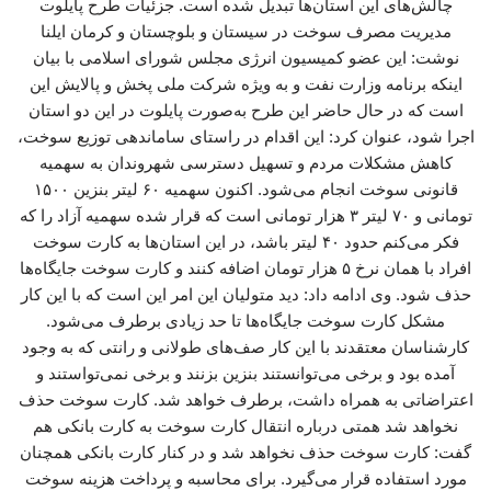
چالش‌های این استان‌ها تبدیل شده است. جزئیات طرح پایلوت
مدیریت مصرف سوخت در سیستان و بلوچستان و کرمان ایلنا
نوشت: این عضو کمیسیون انرژی مجلس شورای اسلامی با بیان
اینکه برنامه وزارت نفت و به ویژه شرکت ملی پخش و پالایش این
است که در حال حاضر این طرح به‌صورت پایلوت در این دو استان
اجرا شود، عنوان کرد: این اقدام در راستای ساماندهی توزیع سوخت،
کاهش مشکلات مردم و تسهیل دسترسی شهروندان به سهمیه
قانونی سوخت انجام می‌شود. اکنون سهمیه ۶۰ لیتر بنزین ۱۵۰۰
تومانی و ۷۰ لیتر ۳ هزار تومانی است که قرار شده سهمیه آزاد را که
فکر می‌کنم حدود ۴۰ لیتر باشد، در این استان‌ها به کارت سوخت
افراد با همان نرخ ۵ هزار تومان اضافه کنند و کارت سوخت جایگاه‌ها
حذف شود. وی ادامه داد: دید متولیان این امر این است که با این کار
مشکل کارت سوخت جایگاه‌ها تا حد زیادی برطرف می‌شود.
کارشناسان معتقدند با این کار صف‌های طولانی و رانتی که به وجود
آمده بود و برخی می‌توانستند بنزین بزنند و برخی نمی‌تواستند و
اعتراضاتی به همراه داشت، برطرف خواهد شد. کارت سوخت حذف
نخواهد شد همتی درباره انتقال کارت سوخت به کارت بانکی هم
گفت: کارت سوخت حذف نخواهد شد و در کنار کارت بانکی همچنان
مورد استفاده قرار می‌گیرد. برای محاسبه و پرداخت هزینه سوخت