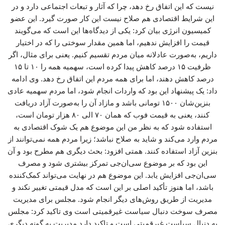
نیست که این اتفاق رخ دهد، چرا که آثار و تبعات اجتماعی دارد و در
این شرایط اقتصادی هم صلاح نیست این کار صورت گیرد. این عضو
کمیسیون انرژی بیان کرد: یکی از دیدگاه‌ها این است که می‌گویند
قیمت را افزایش ندهیم، اما همین مقدار سوختی را که در اختیار
داریم، به‌صورت عادلانه میان مردم تقسیم کنیم. یعنی برای مثال، اگر
ظرفیت ۱۵ درصد کاهش پیدا کرده است، سهمیه همه را ۱۰ تا ۱۵
درصد کاهش دهند، اما برای همه مردم این اتفاق رخ دهد. وی ادامه
داد: یک پیشنهاد این بود که واردات انجام شود، اما مردم سهمیه عادی
بنزین‌شان ۱۵۰۰ تومانی باشد و مازاد آن را به‌صورت آزاد دریافت
کنند، یعنی به قیمت فوب که همان ۷۰ الی ۸۰ هزار تومان است،
استفاده شود که به نظر من این موضوع هم یک شوک اقتصادی به
مردم وارد می‌کند و شاید به صلاح نباشد؛ زیرا مردم همه نمی‌توانند از
بنزین آزاد استفاده کنند. همتی افزود: بحث دیگری هم مطرح بود و آن
این بود که بر موضوع سی‌ان‌جی تمرکز بیشتری شود و مصرف
سی‌ان‌جی افزایش یابد. این موضوع هم در نهایت می‌تواند کمک‌کننده
باشد، اما هنوز تأکید اصلی بر این است که مدل قیمتی تغییر نکند و
مدیریت از طریق روش‌های دیگر انجام شود. مجلس برای مدیریت
مصرف سوخت دنبال سیاست غیرقمیتی است وی تاکید کرد: مجلس
به دنبال سیاست غیرقمیتی است و تاکید دارد مدیریت به گونه دیگری