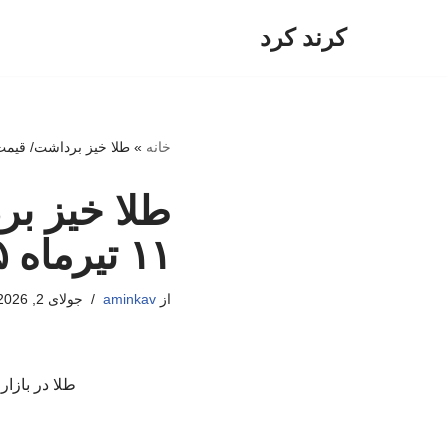
کرند کرد
پرش
به
محتوا
خانه
»
طلا خیز برداشت/ قیمت جدید ط
طلا خیز بر
۱۱ تیرماه ۱۴۰۵
از
aminkav
جولای 2, 2026
طلا در بازا