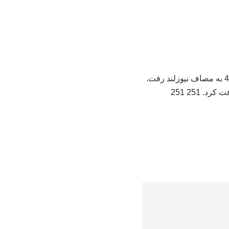
به گزارش کرند کرد؛ تیم ملی فوتبال ایران در اولین بازی خود در جام جهانی 2026 از ساعت 4:30 به مصاف نیوزلند رفت.