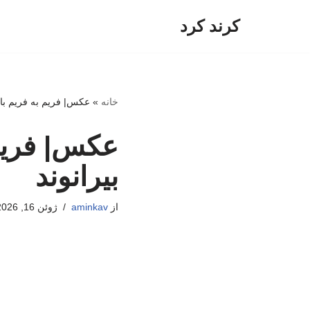
کرند کرد
پرش
به
محتوا
خانه
»
عکس| فریم به فریم با 
عکس| فریم 
بیرانوند
از
aminkav
ژوئن 16, 2026