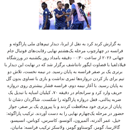
به گزارش کرند کرد به نقل از ایرنا، دیدار تیم‌های ملی پاراگوئه و
فرانسه در چهارچوب مرحله یک‌هشتم نهایی رقابت‌های فوتبال جام
جهانی ۲۰۲۶ از ساعت ۰۰:۳۰ دقیقه بامداد روز یکشنبه در ورزشگاه
فیلادلفیا با قضاوت ایگور تانتاشف برگزار شد که در نهایت این دیدار با
برتری یک بر صفر فرانسه به پایان رسید. در نیمه نخست، تلاش دو
تیم برای باز کردن دروازه‌ها ثمری نداشت و بازی با تساوی بدون گل
به پایان رسید. با آغاز نیمه دوم، فرانسه فشار بیشتری روی دروازه
حریف وارد کرد و سرانجام در دقیقه ۷۰، کیلیان امباپه با تبدیل یک
ضربه پنالتی، قفل دروازه پاراگوئه را شکست. شاگردان دشان تا
پایان از برتری خود محافظت کردند و با پیروزی یک بر صفر، جواز
حضور در مرحله یک‌چهارم نهایی را به دست آوردند. ترکیب پاراگوئه:
خیل، عمر آلدرته، آلمیرون، آلونسو، کاسرس، کوباس، انسیسو،
گالارسا، گومز، گوستاوو گومز، ولاسکز ترکیب فرانسه: مانیان،