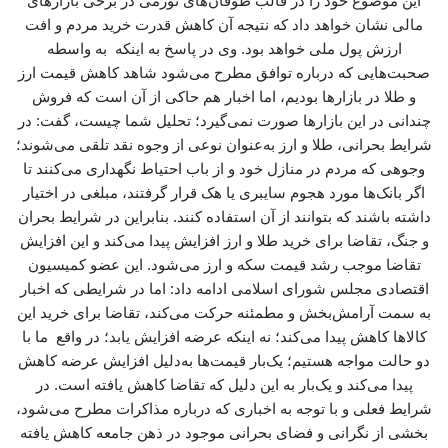
این موضوع خود را در قالب طوفان‌های تورمی در برخی بازارهای
مالی نشان خواهد داد که نتیجه آن کاهش قدرت خرید مردم و افت
ارزش پول ملی خواهد بود. وی در پاسخ به اینکه به واسطه
صحبت‌هایی که درباره توافق مطرح می‌شود شاهد کاهش قیمت ارز
و طلا در بازارها بودیم، اما اخبار هم حاکی از آن است که فروش
چندانی در این بازارها صورت نمی‌گیرد؛ تحلیل شما چیست، گفت: در
شرایط بحرانی، طلا و ارز به‌عنوان نوعی از وجوه نقد تلقی می‌شوند؛
وجوهی که مردم در منازل خود و از باب احتیاط نگهداری می‌کنند تا
اگر بانک‌ها مورد هجوم سایبری یا هک قرار گرفتند، مبلغی در اختیار
داشته باشند که بتوانند از آن استفاده کنند. بنابراین در شرایط بحران
و جنگ، تقاضا برای خرید طلا و ارز افزایش پیدا می‌کند و این افزایش
تقاضا موجب رشد قیمت سکه و ارز می‌شود. این عضو کمیسیون
اقتصادی مجلس شورای اسلامی ادامه داد: اما در شرایطی که اخبار
به سمت آرامش‌بخش و مطمئنه حرکت می‌کند، تقاضا برای خرید این
کالاها کاهش پیدا می‌کند؛ نه اینکه عرضه افزایش یابد؛ در واقع ما با
دو حالت مواجه هستیم؛ یک‌بار قیمت‌ها به‌دلیل افزایش عرضه کاهش
پیدا می‌کند و یک‌بار به این دلیل که تقاضا کاهش یافته است. در
شرایط فعلی و با توجه به اخباری که درباره مذاکرات مطرح می‌شود،
بخشی از نگرانی و فضای بحرانی موجود در ذهن جامعه کاهش یافته