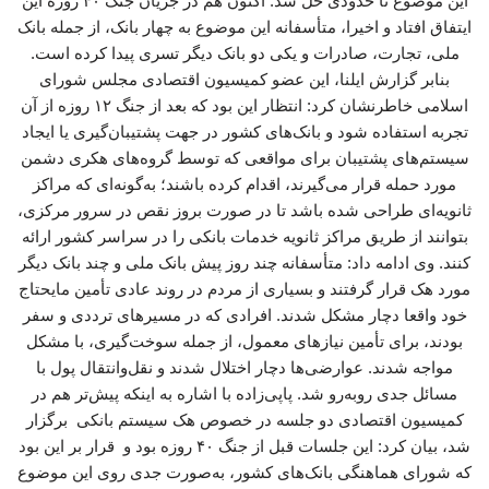
این موضوع تا حدودی حل شد. اکنون هم در جریان جنگ ۴۰ روزه این
ایتفاق افتاد و اخیرا، متأسفانه این موضوع به چهار بانک، از جمله بانک
ملی، تجارت، صادرات و یکی دو بانک دیگر تسری پیدا کرده است.
بنابر گزارش ایلنا، این عضو کمیسیون اقتصادی مجلس شورای
اسلامی خاطرنشان کرد: انتظار این بود که بعد از جنگ ۱۲ روزه از آن
تجربه استفاده شود و بانک‌های کشور در جهت پشتیبان‌گیری یا ایجاد
سیستم‌های پشتیبان برای مواقعی که توسط گروه‌های هکری دشمن
مورد حمله قرار می‌گیرند، اقدام کرده باشند؛ به‌گونه‌ای که مراکز
ثانویه‌ای طراحی شده باشد تا در صورت بروز نقص در سرور مرکزی،
بتوانند از طریق مراکز ثانویه خدمات بانکی را در سراسر کشور ارائه
کنند. وی ادامه داد: متأسفانه چند روز پیش بانک ملی و چند بانک دیگر
مورد هک قرار گرفتند و بسیاری از مردم در روند عادی تأمین مایحتاج
خود واقعا دچار مشکل شدند. افرادی که در مسیرهای ترددی و سفر
بودند، برای تأمین نیازهای معمول، از جمله سوخت‌گیری، با مشکل
مواجه شدند. عوارضی‌ها دچار اختلال شدند و نقل‌وانتقال پول با
مسائل جدی روبه‌رو شد. پاپی‌زاده با اشاره به اینکه پیش‌تر هم در
کمیسیون اقتصادی دو جلسه در خصوص هک سیستم بانکی برگزار
شد، بیان کرد: این جلسات قبل از جنگ ۴۰ روزه بود و قرار بر این بود
که شورای هماهنگی بانک‌های کشور، به‌صورت جدی روی این موضوع