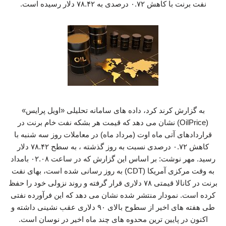
نفت برنت با کاهش ۰.۷۲ درصدی به ۷۸.۴۲ دلار رسیده است.
به گزارش کرند کرد، داده های سامانه تحلیلی «اویل پرایس»
(OilPrice) نشان می دهد که قیمت هر بشکه نفت خام برنت در
قراردادهای آتی ماه اوت (مرداد ماه) در معاملات روز سه شنبه با
کاهش ۰.۷۲ درصدی نسبت به روز گذشته ، به سطح ۷۸.۴۲ دلار
رسید. مهر نوشت: بر اساس این گزارش که در ساعت ۰۲.۰۸ بامداد
به وقت مرکزی آمریکا (CDT) به روز رسانی شده است، بهای نفت
برنت در کانالا قیمتی ۷۸ دلاری قرار گرفته و روند نزولی خود را حفظ
کرده است. نمودار منتشر شده نشان می دهد که این فرآورده نفتی
طی هفته های اخیر از سطوح بالای ۹۰ دلاری عقب نشینی داشته و
اکنون در پایین ترین محدوه های چند ماه اخیر در نوسان است.