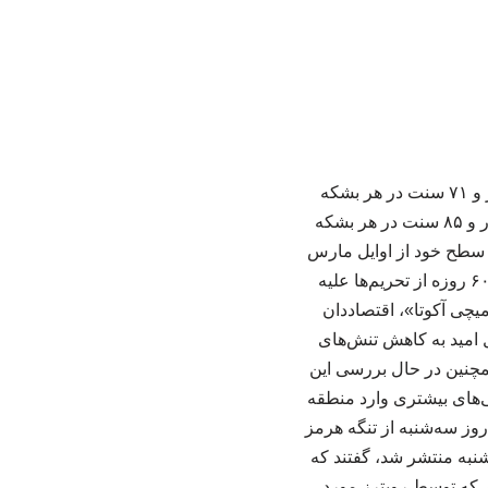
به گزارش کرند کرد، قیمت نفت خام برنت ۳۷ سنت معادل ۰.۵ درصد کاهش یافت و به ۷۶ دلار و ۷۱ سنت در هر بشکه
رسید و نفت وست تگزاس اینترمدیت آمریکا ۳۶ سنت معادل ۰.۵ درصد کاهش یافت و به ۷۲ دلار و ۸۵ سنت در هر بشکه
ن سطح خود از اوایل مارس
رسیدند. قیمت‌ها هفته جاری پس از آنکه واشنگتن بعد از مذاکرات اولیه صلح، به تهران معافیت ۶۰ روزه از تحریم‌ها علیه
یچی آکوتا»، اقتصاددان
امید به کاهش تنش‌های
همچنین در حال بررسی این
تی‌های بیشتری وارد منطقه
روز سه‌شنبه از تنگه هرمز
‌شنبه منتشر شد، گفتند که
فته منتهی به ۱۹ ژوئن، ۷۶۵ هزار بشکه کاهش یافته است. ۹ تحلیلگر که توسط رویترز مورد