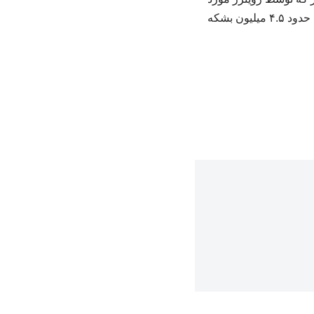
نظرسنجی قرار گرفتند، به طور متوسط تخمین زدند که ذخایر نفت خام آمریکا در هفته گذشته، حدود ۴.۵ میلیون بشکه