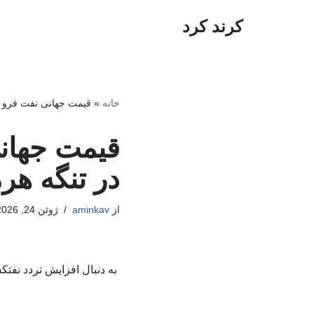
کرند کرد
پرش
به
محتوا
خانه
»
قیمت جهانی نفت فرو ر
قیمت جهانی
در تنگه هر
از
aminkav
ژوئن 24, 2026
به دنبال افزایش تردد نفتک