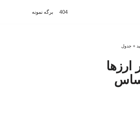
404
برگه نمونه
 ارزها
انال حساس