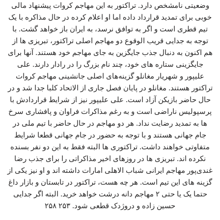
وضعیتی نامشخص دارد. تراکتور به این مهاجم کروات پیشنهاد مالی
خوبی برای تمدید قرارداد داده اما او اعلام کرده در حال مذاکره با یک
تیم قطری است و اگر به توافق نرسد، به ایران باز خواهد گشت. با
توجه به جدایی قریب الوقوع دو مهاجم اصلی تراکتور، تبریزی ها از
هم اکنون به دنبال جذب جایگزین به جای مهاجم خود هستند. آنها برای
جایگزینی ستاره های خود، چند نام بزرگ را در رادار دارند. علی
علیپور و شهریار مغانلو گزینه‌های اصلی جانشینی مهاجم کروات
تراکتور هستند. مغانلو در پایان فصل جاری از الاتحاد کلبا جدا شد و در
حال حاضر بازیکن آزاد است. علی علیپور نیز از شرایط قراردادش با
پرسپولیس ناراضی است و به رغم مذاکرات فراوان و پافشاری سرخ
ها به تمدید رضایت نداد. هر دو مهاجم در حال حاضر با تیم ملی در
جام جهانی هستند و با توجه به حضور در جام جهانی قطعا شرایط
متفاوتی خواهند داشت. تراکتوری ها البته فقط به این دو نفر بسنده
نکرده اند. تبریزی ها در روزهای اخیر مذاکراتی را برای جذب رضا
غندی‌پور مهاجم ایرانی شباب الاهلی امارات داشته اند و او نیز یکی از
گزینه های این تیم است. هر چه هست، تراکتور در تابستان و بازار داغ
حتما یک یا حتی ۲ مهاجم دانه درشت خواهد خرید. البته اگر جدایی
حسین زاده و دروژدک قطعی شود. ۲۵۳ ۲۵۸