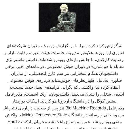
به گزارش کرند کرد و براساس گزارش زومیت، مدیران شرکت‌های
فناوری این روزها علاوه‌بر مدیریت جلسات هیئت‌مدیره، رقابت بازار و
رضایت کارکنان، با چالش تازه‌ای روبه‌رو شده‌اند: داشتن «استراتژی
مقابله با هو شدن» در دوران هوش مصنوعی. در ماه‌های اخیر، برخی
دانشجویان هنگام سخنرانی مراسم فارغ‌التحصیلی، از مدیران
فناوری به‌دلیل اظهارنظرهای خوش‌بینانه درباره‌ی هوش مصنوعی
انتقاد کرده‌اند؛ واکنشی که نگرانی فزاینده‌ی نسل جدید نسبت‌به
آینده‌ی شغلی را نشان می‌دهد. دانشجویان، اریک اشمیت، مدیرعامل
پیشین گوگل را در دانشگاه آریزونا هو کردند. ‌اسکات بورچتا،
مدیرعامل ‌Big Machine Records نیز پس از صحبت درباره‌ی تأثیر AI
بر موسیقی و رسانه در دانشگاه Middle Tennessee State با واکنش
منفی روبه‌رو شد. همین موضوع باعث شد مجریان پادکست ‌Hard
Fork از سوندار پیچای بپرسند برنامه‌ی او برای مقابله با این