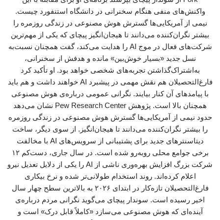
واکنش‌های منفی هنگام سخنرانی در دانشگاه استنفورد چیست.
نیمی از آمریکایی‌ها گسترش هوش مصنوعی در زندگی روزمره را
بیشتر نگران‌کننده می‌دانند تا هیجان‌انگیز پیچای که یکی از مهم‌ترین
شرکت‌های فعال در موج AI را هدایت می‌کند، گفت همچنان نسبت‌به
نسل جدید «بسیار خوش‌بین» مانده و هدفش از سخنرانی،
به‌اشتراک‌گذاشتن تجربه‌های شخصی خواهد بود. او تأکید کرد
فارغ‌التحصیلان هم نقش مهمی در پیشبرد AI خواهند داشت و هم باید
با پیامدهای آن کنار بیایند. نگرانی عمومی درباره‌ی هوش مصنوعی
همچنان بالا است. پژوهش ‌Pew Research Center نشان می‌دهد
حدود نیمی از آمریکایی‌ها گسترش هوش مصنوعی در زندگی روزمره
را بیشتر نگران‌کننده می‌دانند تا هیجان‌انگیز. از سوی دیگر، ساخت
دیتاسنترهای جدید برای پشتیبانی از سرویس‌های AI با مخالفت
برخی جوامع محلی روبه‌رو شده است. در سال جاری، دست‌کم ۱۲
شرکت بزرگ افزایش بهره‌وری ناشی از AI را یکی از دلایل تعدیل نیرو
اعلام کرده‌اند. روند استخدام طولانی‌تر شده و نرخ بیکاری
فارغ‌التحصیلان تازه‌کار در ابتدای ۲۰۲۶ به بالاترین سطح چهار سال
اخیر رسیده است. سوندار پیچای می‌گوید نگرانی مردم درباره‌ی
آینده‌ای که هوش مصنوعی می‌سازد «کاملاً قابل درک» است و