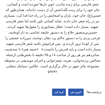
شعر فارسی برای زنده ماندن، خونِ دل‌ها خورده است و کسانی،
جان خود را برای زنده نگه‌داشتن آن از دست داده‌اند. همان‌طور که
حسین(ع)، جان خود، یاران و اصحابش را در راه خدا فدا کرد، بسیاری
نیز در راه شعر جان دادند. شاید کسانی باور نکنند اما شعر فارسی
شهید، بسیار داده است؛ عطار نیشابوری را مغول‌ها شهید کردند،
حسین‌بن‌منصور حلاج را به دستور خلیفه عباسی به دار آویختند،
فرخی یزدی را به دستور حاکم یزد دهان دوختند، میرزاده عشقی را
پس از کودتا ترور کردند و.. پس فراموش نکنید شعر فارسی شهید
بسیار داده است و باید قدرش را دانست.» «خیمه هنر» تا سه‌شنبه،
شانزدهم تیر هر روز از ساعت ۱۸ و ۴۵ دقیقه با بخش‌هایی ازجمله
مجالس پرده‌خوانی، تعزیه، شعرخوانی و اجرای موسیقی در محوطه
مجموعه تئاتر شهر در حال برگزاری است. عکاس: سیامک سقایی
۵۹۲۴۲
برچسب‌ها:
اخرین خبر
کرند کرد