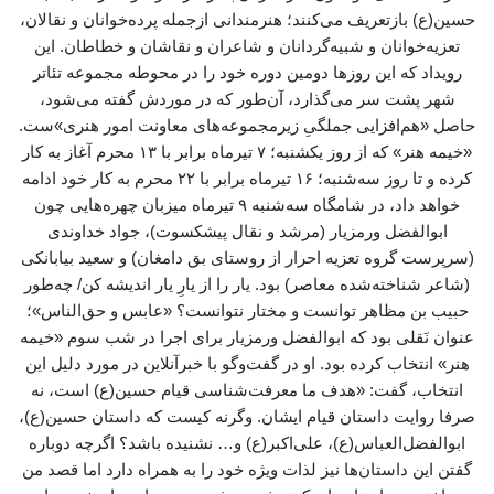
حسین(ع) بازتعریف می‌کنند؛ هنرمندانی ازجمله پرده‌خوانان و نقالان،
تعزیه‌خوانان و شبیه‌گردانان و شاعران و نقاشان و خطاطان. این
رویداد که این روزها دومین دوره خود را در محوطه مجموعه تئاتر
شهر پشت سر می‌گذارد، آن‌طور که در موردش گفته می‌شود،
حاصل «هم‌افزایی جملگیِ زیرمجموعه‌های معاونت امور هنری»ست.
«خیمه هنر» که از روز یکشنبه؛ ۷ تیرماه برابر با ۱۳ محرم آغاز به کار
کرده و تا روز سه‌شنبه؛ ۱۶ تیرماه برابر با ۲۲ محرم به کار خود ادامه
خواهد داد، در شامگاه سه‌شنبه ۹ تیرماه میزبان چهره‌هایی چون
ابوالفضل ورمزیار (مرشد و نقال پیشکسوت)، جواد خداوندی
(سرپرست گروه تعزیه احرار از روستای بق دامغان) و سعید بیابانکی
(شاعر شناخته‌شده معاصر) بود. یار را از یارِ یار اندیشه کن/ چه‌طور
حبیب بن مظاهر توانست و مختار نتوانست؟ «عابس و حق‌الناس»؛
عنوان نَقلی بود که ابوالفضل ورمزیار برای اجرا در شب سوم «خیمه
هنر» انتخاب کرده بود. او در گفت‌وگو با خبرآنلاین در مورد دلیل این
انتخاب، گفت: «هدف ما معرفت‌شناسی قیام حسین(ع) است، نه
صرفا روایت داستان قیام ایشان. وگرنه کیست که داستان حسین(ع)،
ابوالفضل‌العباس(ع)، علی‌اکبر(ع) و… نشنیده باشد؟ اگرچه دوباره
گفتن این داستان‌ها نیز لذات ویژه خود را به همراه دارد اما قصد من