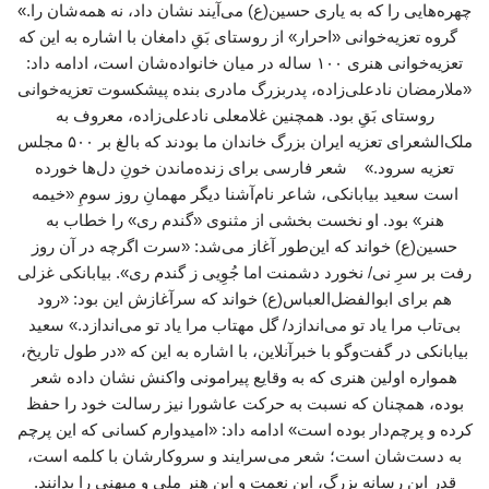
چهره‌هایی را که به یاری حسین(ع) می‌آیند نشان داد، نه همه‌شان را.»
گروه تعزیه‌خوانی «احرار» از روستای بَقِ دامغان با اشاره به این که
تعزیه‌خوانی هنری ۱۰۰ ساله در میان خانواده‌شان است، ادامه داد:
«ملارمضان نادعلی‌زاده، پدربزرگ مادری بنده پیشکسوت تعزیه‌خوانی
روستای بَقِ بود. همچنین غلامعلی نادعلی‌زاده، معروف به
ملک‌الشعرای تعزیه ایران بزرگ خاندان ما بودند که بالغ بر ۵۰۰ مجلس
تعزیه سرود.» شعر فارسی برای زنده‌ماندن خونِ دل‌ها خورده
است سعید بیابانکی، شاعر نام‌آشنا دیگر مهمانِ روز سومِ «خیمه
هنر» بود. او نخست بخشی از مثنوی «گندم ری» را خطاب به
حسین(ع) خواند که این‌طور آغاز می‌شد: «سرت اگرچه در آن روز
رفت بر سرِ نی/ نخورد دشمنت اما جُوِیی ز گندم ری». بیابانکی غزلی
هم برای ابوالفضل‌العباس(ع) خواند که سرآغازش این بود: «رود
بی‌تاب مرا یاد تو می‌اندازد/ گل مهتاب مرا یاد تو می‌اندازد.» سعید
بیابانکی در گفت‌وگو با خبرآنلاین، با اشاره به این که «در طول تاریخ،
همواره اولین هنری که به وقایع پیرامونی واکنش نشان داده شعر
بوده، همچنان که نسبت به حرکت عاشورا نیز رسالت خود را حفظ
کرده و پرچم‌دار بوده است» ادامه داد: «امیدوارم کسانی که این پرچم
به دست‌شان است؛ شعر می‌سرایند و سروکارشان با کلمه است،
قدر این رسانه بزرگ، این نعمت و این هنر ملی و میهنی را بدانند.