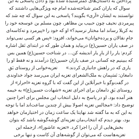
پرداختن به داستان‌های کمترشنیده شده بود و دادن پاسخی به این
سوال که یاران کمتر شناخته‌شده امام چه ویژگی‌هایی داشتند که
توانستند به ایشان «آری» بگویند؟ پاسخی به این سوال که چه شد که
پیرمردی نحیف چون حبیب بن مظاهر، چون مسلم بن عوسجه خود را
به کربلا رساند اما مختار نرسید؟» او که خود را «پیرمرد و ته‌کاسه‌ای
جامِ نقالان و پرده‌خوانان» می‌خواند، افزود: «پس هر کسی نمی‌تواند
در صف یاران حسین(ع) دربیاید و همان ‌طور که در ابتدای نَقل اشاره
کردم: یار را از یارِ یار اندیشه کن… در شناخت حسین(ع) همین بس
که ببینیم چه کسانی در صف یاران حسین(ع) درآمدند و نه فقط او را
یاری که در راهش جانبازی کردند.» تعزیه‌خوانی از روستای بَقِ
دامغان: نَسَبِمان به ملک‌الشعرای تعزیه ایران می‌رسد جواد خداوندی
در گفت‌وگو با خبرآنلاین از این گفت که با گروه تعزیه «احرار» از
روستای بَقِ دامغان برای اجرای تعزیه «شهادت حسین(ع)» به خیمه
هنر آمده بود. او در پاسخ به دلیل انتخاب این مجلس برای اجرا چنین
توضیح داد: «مجالس تعزیه اصولا بیش از چندین ساعت‌اند اما با توجه
به این که به ما گفته شد نهایتا یک ساعت زمان در اختیارمان خواهد
بود، بهتر دیدم که انتخاب‌مان تعزیه‌ای گوشه‌گوشه باشد که بتوان
بخش‌هایی از آن را اجرا کرد. «تعزیه عاشورا»، ازجمله این
تعزیه‌هاست که می‌توان از گوشه‌های آن کاست و تنها برخی