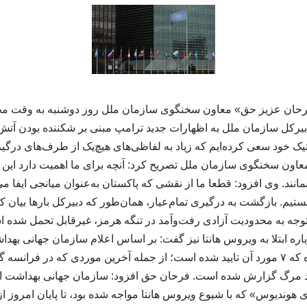
فرحان عزیز حق» معاون سخنگوی سازمان ملل روز دوشنبه به وقت محلی
بیرکل سازمان ملل به اظهارات جدید ترامپ مبنی بر شکننده بودن آت
اتیک خود سعی کرده‌ایم که زیاد به لفاظی‌های هیچ‌یک از طرف‌های درگیر
 معاون سخنگوی سازمان ملل تصریح کرد: آنچه برای ما اهمیت دارد ای
مانند. وی افزود: قطعا ما از نقشی که پاکستان به‌عنوان میانجی ایفا می
هستیم. بازگشت به درگیری تمام‌عیار، همان‌طور که دبیرکل بارها بیان ک
 توجه به محدودیت آزادی رفت‌وآمد در تنگه هرمز، غیرقابل تحمل شده 
ویروس هانتا شناسایی شده که ۷ مورد آن تایید شده است؛ از جمله آخرین موردی که 
رد مرگ گزارش شده است. فرحان حق افزود: سازمان جهانی بهداشت ا
هوندیوس» که با شیوع ویروس هانتا مواجه شده بود، تا پایان امروز از