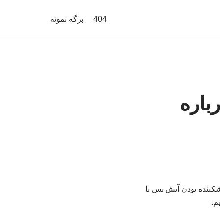
404
برگه نمونه
باره
کننده بودن آتش بس با
م.