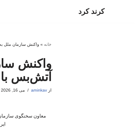
کرند کرد
پرش
به
محتوا
خانه
»
واکنش سازمان ملل به ا
واکنش سازم
آتش‌بس با 
از
aminkav
می 16, 2026
معاون سخنگوی سازمان م
ایر