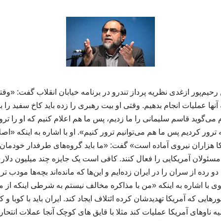
یم‌پور ازغدی نظریه پرداز تندرو در برنامه خیابان انقلاب گفت: «وقت
 آنها عملیات انجام بدهیم. وقتی او بیت رهبری را زده باید کاخ سفید را
 می‌گوید قاسم سلیمانی را ما زدیم، پس ما هم اعلام کنیم که او را تر
ه ترور کردیم پس ما هم می‌توانیم ترور کنیم». او با اشاره به اینکه «اصل
 هزاران نیروی آماده است» گفت: «ما باید گروه‌های طرفدار خودمان در 
سئولان آمریکایی را فعال کنند. کافی است یک جایزه چند میلیون دلاری
و رده از سران را در ایران زده‌ایم و این‌ها که مانده‌اند بچه‌ها مودب 
». وی با اشاره به اینکه «من با مذاکره مخالف نیستم به شرطی اینکه 
هایی که آمریکا تهدیدشان کرده ائتلاف ایجاد کند. ایران باید با کوبا و کلمب
لیه ناوهای آمریکا عملیات کند مثلا با قایق های کوچک آنجا عملات انتحار