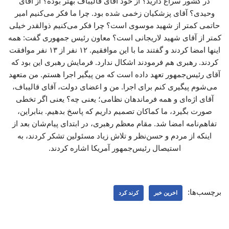
در کشور سراغ دارید؟ از خود آقای قالیباف بهتر بوده؟ از آقای
وحیدی؟ آقای پزشکیان زخمی شده بود. چرا ما فکر می‌کنیم امیر
حاتمی کمتر از شهید موسوی است؟ چرا فکر می‌کنیم ذوالقدر خیلی
کمتر از آقای شهید لاریجانی است؟ معاون رئیس جمهوری گفت: همه
اینها امضا کردند و گفتند ما با این موافقیم. ۱۲ نفر از ۱۳ نفر موافقت
کردند. رهبری هم فرمودند اشکال ندارد. فرمایش رهبری این بود که
آقای رئیس‌جمهور تعهد داده است که من پیگیر اجرا هستم. من متعهد
می‌شوم پیگیری کنم برای اجرا. من و اعضای دولت، آقای قالیباف،
آقای اژه‌ای و همه فرماندهان نظامی؛ یعنی چه؟ یعنی اگر تخطی
صورت بگیرد، ما کماکان تصمیم داریم که پاسخ بدهیم. بنابراین،
تفاهم‌نامه امضا شد. مقام معظم رهبری، در ابتدای پیام‌شان بعد از
اینکه از مردم و حسن‌نظر و تلاش زیاد مسئولین تشکر کردند، به
استیصال رئیس‌جمهور آمریکا اشاره کردند.
برچسب‌ها:
اخرین خبر
کرند کرد