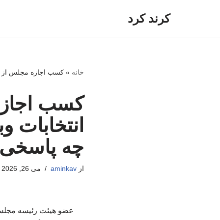
کرند کرد
پرش
به
محتوا
خانه
»
کسب اجازه مجلس از رهب
کسب اجازه
انتخابات وب
چه پاسخی د
از
aminkav
می 26, 2026
عضو هیئت رئیسه مجلس ب