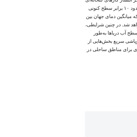
به‌طور چشمگیری کاهش نیابد، میزان ذوب یخ‌های جنوبگان تا پایان قرن حاضر ممکن است به حدود ۱۰ برابر سطح کنونی
ه میانگین دمای جهان بین
واهد شد. در چنین شرایطی،
طح آب دریاها به‌طور
ز ۴ درجه فراتر رود، احتمال فروپاشی سریع بخش‌هایی از
ای برای مناطق ساحلی در