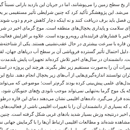
 از یخ سطح زمین را می‌پوشانند، اما در جریان این بازدید بارانی نسبتاً 
‌شد. این پژوهشگر تأکید کرد که چنین شرایطی تأثیر مستقیمی بر ی
 این فصل باید برف دریافت کنند و نه اینکه دچار کاهش جرم و ذوب شوند
 برای سلامت و پایداری یخچال‌های منطقه است. موج گرمای اخیر در شر
یر با فشارهای فزاینده‌ای روبه‌رو بوده است. علاوه بر افزایش فعالی
ن قاره با سرعت بیشتری در حال عقب‌نشینی هستند. یکی از شناخته‌شده
دلیل احتمال تأثیر گسترده فروپاشی آن بر سطح آب دریاهای جهان، لق
. دانشمندان در سال‌های اخیر تلاش کرده‌اند تجهیزات پایش بلندمدت ر
تغییرات آن را به‌صورت مستقیم زیر نظر بگیرند. هرچند این پروژه در اس
 توانستند اندازه‌گیری‌هایی از آب‌های زیر یخچال انجام دهند. نتایج ا
 مدل‌های علمی پیش‌بینی کرده بودند گرم‌تر است؛ موضوعی که می‌تواند
که یک موج گرما به‌تنهایی نمی‌تواند موجب نابودی یخ‌های جنوبگان شود، 
نده قرار می‌گیرد. داده‌های اقلیمی نشان می‌دهند دمای این قاره درطول
ه بسیاری از دانشمندان آن را با تغییرات اقلیمی ناشی از فعالیت‌های ا
شاهده شده‌اند و مطالعات اقلیمی ارتباط آن‌ها را با گرمایش جهانی نشان
جنوبگان دانشگاه ویکتوریا ولینگتون در نیوزیلند هشدار می‌دهد که اگر