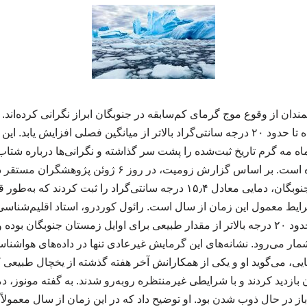
ندان از وقوع موج گرمای کم‌سابقه در جنوبگان ابراز نگرانی کرده‌اند.
برخی نقاط این قاره یخ‌زده تا حدود ۲۰ درجه سانتی‌گراد بالاتر از میانگین فصلی افزای
اه مه گرم تاریخ ثبت‌شده را پشت سر گذاشته و نگرانی‌ها درباره شتاب
اقلیمی را افزایش داده است. بر اساس گزارش زومیت، در روز 
شمالی‌ترین بخش قاره جنوبگان، دمایی معادل ۱۵٫۴ درجه سانتی‌گراد را ثبت کر
شرایط معمول این زمان از سال است. رائول کوردرو، استاد اقلیم‌شناسی
می‌گوید دمای ثبت‌شده حدود ۲۰ درجه بالاتر از مقدار طبیعی برای اوایل زمستان جنوبگ
مار می‌رود. نشانه‌های این گرمایش غیرعادی تنها در داده‌های هواشنا
ی، می‌گوید او و یکی از همکارانش آخر هفته گذشته از یخچال طبیعی ک
زدید کردند و با شرایطی غیرمنتظره روبه‌رو شدند. به گفته مونوز، دما 