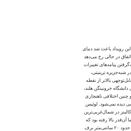
 این رویداد باعث شد دمای
ش یابد. این اتفاق در حالی رخ می‌دهد
‌گرفتن پیامدهای تغییرات
۶ ژوئن پژوهشگران مستقر در شبه‌جزیره ترینیتی،
دند که به‌طور قابل‌توجهی بالاتر از نقطه
 دانشگاه خرونینگن هلند،
ان بوده و چنین اختلافی ناهنجاری
سی دیده نمی‌شود. لوئیس
الینز در شمال‌غربی‌ترین
آن‌قدر بالا رفته بود که
تقریباً همه چیز در فضای باز در حال ذوب شدن بود. او توضیح داد که در این زمان از سال معمولاً حدود ۲۰ سانتی‌متر برف