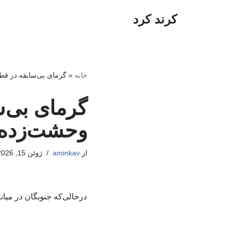
کرند کرد
پرش
به
محتوا
خانه
»
گرمای بی‌سابقه در قط
گرمای بی‌س
وحشت‌زده 
از
aminkav
ژوئن 15, 2026
درحالی‌که جنوبگان در میا