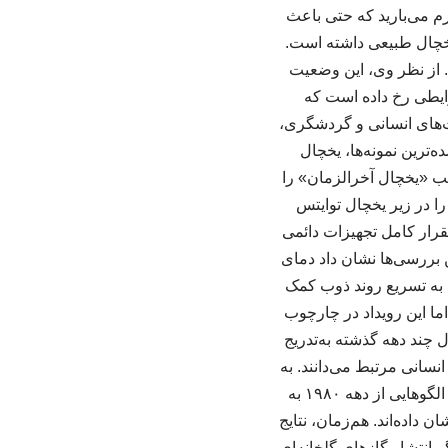
گرم می‌بارید که حتی باعث
خچال طبیعی داشته است.
. از نظر وی، این وضعیت
ایطی رخ داده است که
ت‌های انسانی و گردشگری،
‌ترین نمونه‌ها، یخچال
ب «یخچال آخرالزمان» را
ا در زیر یخچال توایتس
تقرار کامل تجهیزات دائمی
ین بررسی‌ها نشان داد دمای
 به تسریع روند ذوب کمک
اما این رویداد در چارچوب
 چند دهه گذشته به‌تدریج
نسانی مرتبط می‌دانند. به
گفته کوردرو، موج گرمای اخیر درنتیجه وزش بسیار شدید بادهای غربی شکل گرفته است. چنین الگوهایی از دهه ۱۹۸۰ به
 داده‌اند. هم‌زمان، نتایج
 انتشار گازهای گلخانه‌ای