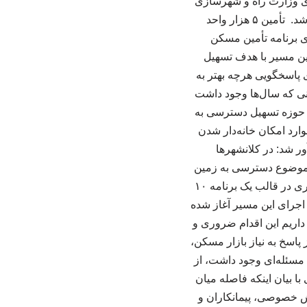
های وزارت راه و شهرسازی
قرار گیرد و اجرای موفق این طرح می‌تواند آثار مثبتی بر بازار مسکن و اقتصاد کشور داشته باشد. تأمین ۵ هزار واحد
ی برنامه تأمین مسکن
ری تأمین شده و این مسیر با هدف تسهیل
 پاسخگویی هرچه بهتر به
نی که سال‌ها وجود داشت
ر حوزه تسهیل دسترسی به
ارد امکان خانه‌دار شدن
ر شد: در کلانشهرها
 موضوع دسترسی به زمین
را دشوار کرده است. بر همین اساس، با مصوبه شورای‌عالی مسکن، اجرای طرح مسکن استیجاری در قالب یک برنامه ۱۰
 اجرای این مسیر آغاز شده
داریم این اقدام ضروری و
اسخ به نیاز بازار مسکن،
 مسئله‌ای وجود داشت، از
 بیان اینکه فاصله میان
: بخش خصوصی، پیمانکاران و