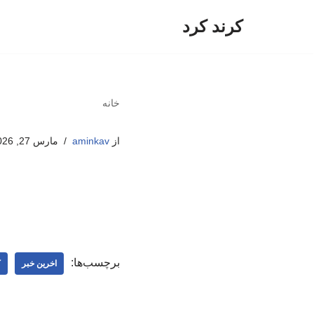
کرند کرد
پرش
به
محتوا
خانه
از
aminkav
مارس 27, 2026
برچسب‌ها:
اخرین خبر
ک