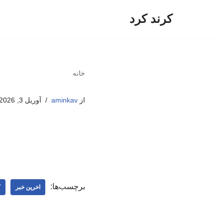
کرند کرد
پرش
به
محتوا
خانه
از
aminkav
آوریل 3, 2026
برچسب‌ها:
اخرین خبر
ک