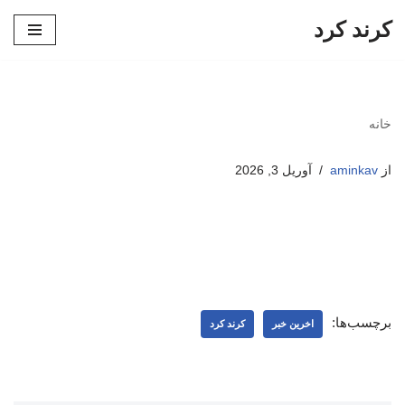
کرند کرد
پرش
به
محتوا
خانه
از
aminkav
آوریل 3, 2026
برچسب‌ها:
اخرین خبر
کرند کرد