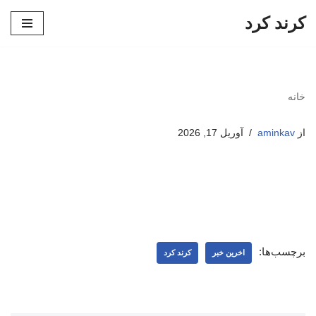
کرند کرد
پرش
به
محتوا
خانه
از
aminkav
آوریل 17, 2026
برچسب‌ها:
اخرین خبر
کرند کرد