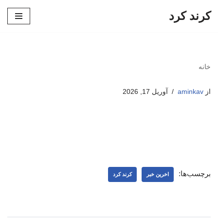
کرند کرد
پرش
به
محتوا
خانه
از
aminkav
آوریل 17, 2026
برچسب‌ها:
اخرین خبر
کرند کرد